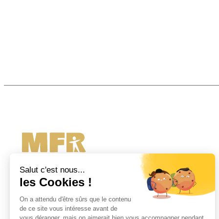
L’école des métiers de la
nature et de l’agriculture
La MFR de Samer, organisme de formation