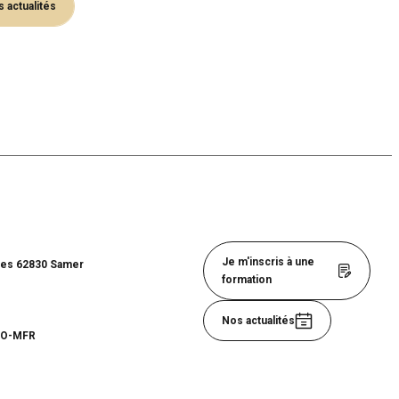
 actualités
Je m'inscris à une
ues 62830 Samer
formation
Nos actualités
RSO-MFR